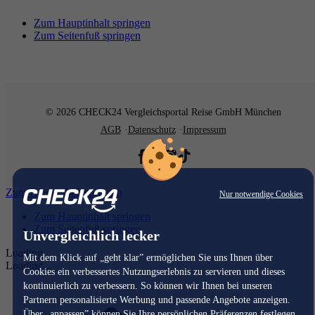
Zum Hauptinhalt springen
Zum Seitenfuß springen
© 2026 CHECK24 Vergleichsportal Reise GmbH München
AGB
Datenschutz
Impressum
Zum Hauptinhalt springen
Nur notwendige Cookies
Zum Hauptinhalt springen
Zum Seitenfuß springen
Unvergleichlich lecker
Loading...
Mit dem Klick auf „geht klar” ermöglichen Sie uns Ihnen über
Loading...
Cookies ein verbessertes Nutzungserlebnis zu servieren und dieses
kontinuierlich zu verbessern. So können wir Ihnen bei unseren
Partnern personalisierte Werbung und passende Angebote anzeigen.
Über „anpassen” können Sie Ihre persönlichen Präferenzen festlegen.