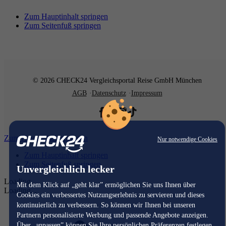
Zum Hauptinhalt springen
Zum Seitenfuß springen
© 2026 CHECK24 Vergleichsportal Reise GmbH München
AGB
Datenschutz
Impressum
Zum Hauptinhalt springen
Nur notwendige Cookies
Zum Hauptinhalt springen
Zum Seitenfuß springen
Unvergleichlich lecker
Loading...
Mit dem Klick auf „geht klar” ermöglichen Sie uns Ihnen über
Loading...
Cookies ein verbessertes Nutzungserlebnis zu servieren und dieses
kontinuierlich zu verbessern. So können wir Ihnen bei unseren
Partnern personalisierte Werbung und passende Angebote anzeigen.
Über „anpassen” können Sie Ihre persönlichen Präferenzen festlegen.