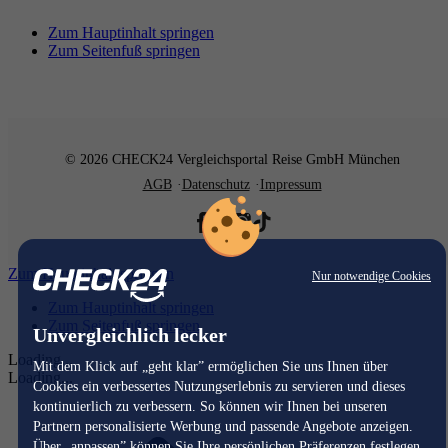
Zum Hauptinhalt springen
Zum Seitenfuß springen
© 2026 CHECK24 Vergleichsportal Reise GmbH München
AGB
Datenschutz
Impressum
Zum Hauptinhalt springen
Nur notwendige Cookies
Zum Hauptinhalt springen
Zum Seitenfuß springen
Unvergleichlich lecker
Loading...
Mit dem Klick auf „geht klar” ermöglichen Sie uns Ihnen über
Loading...
Cookies ein verbessertes Nutzungserlebnis zu servieren und dieses
kontinuierlich zu verbessern. So können wir Ihnen bei unseren
Partnern personalisierte Werbung und passende Angebote anzeigen.
Über „anpassen” können Sie Ihre persönlichen Präferenzen festlegen.