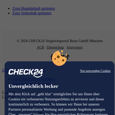
Zum Hauptinhalt springen
Zum Seitenfuß springen
© 2026 CHECK24 Vergleichsportal Reise GmbH München
AGB
Datenschutz
Impressum
Zum Hauptinhalt springen
Nur notwendige Cookies
Zum Hauptinhalt springen
Zum Seitenfuß springen
Unvergleichlich lecker
Loading...
Mit dem Klick auf „geht klar” ermöglichen Sie uns Ihnen über
Loading...
Cookies ein verbessertes Nutzungserlebnis zu servieren und dieses
kontinuierlich zu verbessern. So können wir Ihnen bei unseren
Partnern personalisierte Werbung und passende Angebote anzeigen.
Über „anpassen” können Sie Ihre persönlichen Präferenzen festlegen.