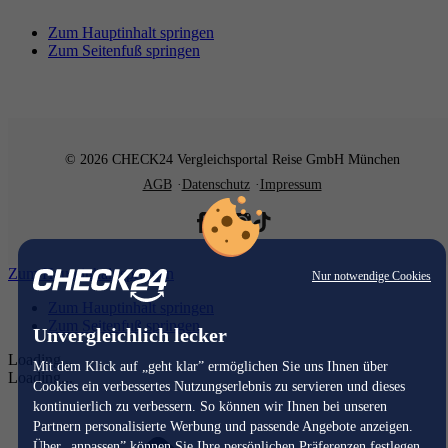
Zum Hauptinhalt springen
Zum Seitenfuß springen
© 2026 CHECK24 Vergleichsportal Reise GmbH München
AGB
Datenschutz
Impressum
Zum Hauptinhalt springen
Nur notwendige Cookies
Zum Hauptinhalt springen
Zum Seitenfuß springen
Unvergleichlich lecker
Loading...
Mit dem Klick auf „geht klar” ermöglichen Sie uns Ihnen über
Loading...
Cookies ein verbessertes Nutzungserlebnis zu servieren und dieses
kontinuierlich zu verbessern. So können wir Ihnen bei unseren
Partnern personalisierte Werbung und passende Angebote anzeigen.
Über „anpassen” können Sie Ihre persönlichen Präferenzen festlegen.