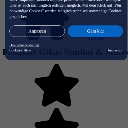
Dies ist auch nachträglich jederzeit möglich. Mit dem Klick auf „Nur
notwendige Cookies” werden lediglich technisch notwendige Cookies
gespeichert.
Anpassen
Geht klar
Startseite
Datenschutzerklärung
Palapart Gikas Studios & Suite
Cookierichtlinie
Impressum