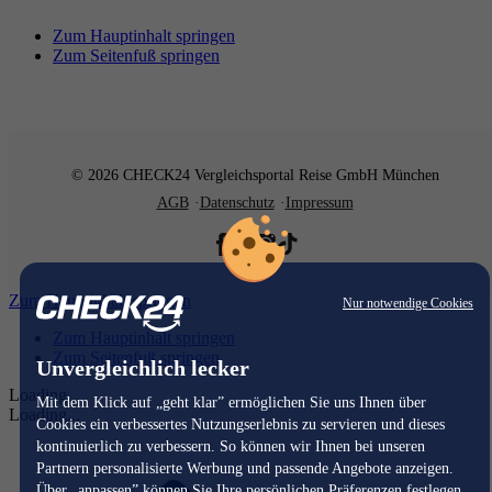
Zum Hauptinhalt springen
Zum Seitenfuß springen
© 2026 CHECK24 Vergleichsportal Reise GmbH München
AGB
Datenschutz
Impressum
Zum Hauptinhalt springen
Nur notwendige Cookies
Zum Hauptinhalt springen
Zum Seitenfuß springen
Unvergleichlich lecker
Loading...
Mit dem Klick auf „geht klar” ermöglichen Sie uns Ihnen über
Loading...
Cookies ein verbessertes Nutzungserlebnis zu servieren und dieses
kontinuierlich zu verbessern. So können wir Ihnen bei unseren
Partnern personalisierte Werbung und passende Angebote anzeigen.
Über „anpassen” können Sie Ihre persönlichen Präferenzen festlegen.