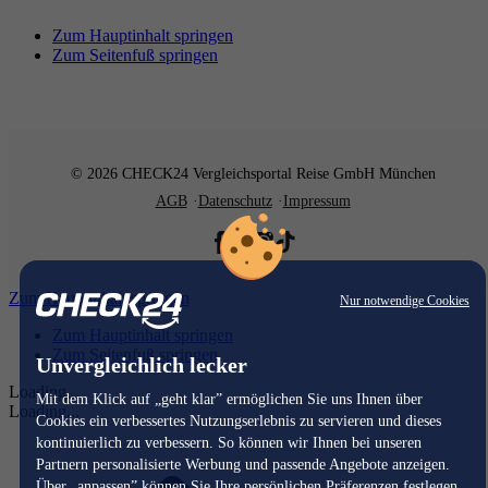
Zum Hauptinhalt springen
Zum Seitenfuß springen
© 2026 CHECK24 Vergleichsportal Reise GmbH München
AGB
Datenschutz
Impressum
Zum Hauptinhalt springen
Nur notwendige Cookies
Zum Hauptinhalt springen
Zum Seitenfuß springen
Unvergleichlich lecker
Loading...
Mit dem Klick auf „geht klar” ermöglichen Sie uns Ihnen über
Loading...
Cookies ein verbessertes Nutzungserlebnis zu servieren und dieses
kontinuierlich zu verbessern. So können wir Ihnen bei unseren
Partnern personalisierte Werbung und passende Angebote anzeigen.
Über „anpassen” können Sie Ihre persönlichen Präferenzen festlegen.