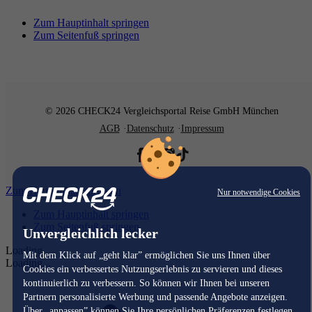
Zum Hauptinhalt springen
Zum Seitenfuß springen
© 2026 CHECK24 Vergleichsportal Reise GmbH München
AGB
Datenschutz
Impressum
Zum Hauptinhalt springen
Nur notwendige Cookies
Zum Hauptinhalt springen
Zum Seitenfuß springen
Unvergleichlich lecker
Loading...
Mit dem Klick auf „geht klar” ermöglichen Sie uns Ihnen über
Loading...
Cookies ein verbessertes Nutzungserlebnis zu servieren und dieses
kontinuierlich zu verbessern. So können wir Ihnen bei unseren
Partnern personalisierte Werbung und passende Angebote anzeigen.
Über „anpassen” können Sie Ihre persönlichen Präferenzen festlegen.