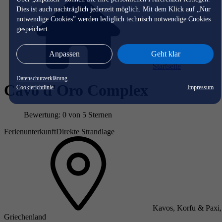
Dies ist auch nachträglich jederzeit möglich. Mit dem Klick auf „Nur
notwendige Cookies” werden lediglich technisch notwendige Cookies
gespeichert.
Anpassen
Geht klar
Startseite
Datenschutzerklärung
Cavo d'Oro Complex
Cookierichtlinie
Impressum
Bewertung: 0 von 5 Sternen
Ferienunterkunft
Direkte Strandlage
Kavos, Korfu & Paxi,
Griechenland