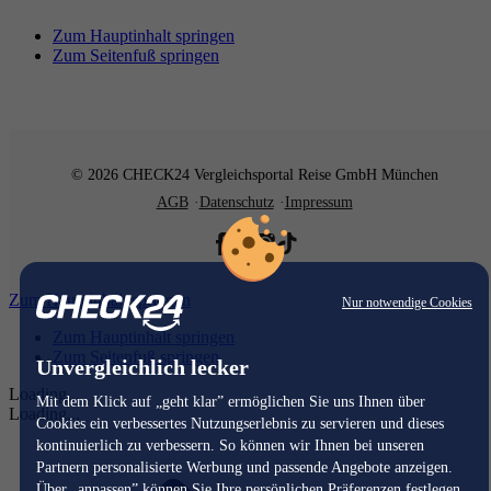
Zum Hauptinhalt springen
Zum Seitenfuß springen
© 2026 CHECK24 Vergleichsportal Reise GmbH München
AGB
Datenschutz
Impressum
Zum Hauptinhalt springen
Nur notwendige Cookies
Zum Hauptinhalt springen
Zum Seitenfuß springen
Unvergleichlich lecker
Loading...
Mit dem Klick auf „geht klar” ermöglichen Sie uns Ihnen über
Loading...
Cookies ein verbessertes Nutzungserlebnis zu servieren und dieses
kontinuierlich zu verbessern. So können wir Ihnen bei unseren
Partnern personalisierte Werbung und passende Angebote anzeigen.
Über „anpassen” können Sie Ihre persönlichen Präferenzen festlegen.