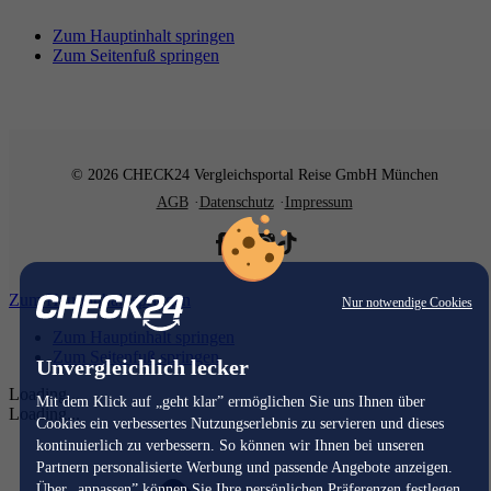
Zum Hauptinhalt springen
Zum Seitenfuß springen
© 2026 CHECK24 Vergleichsportal Reise GmbH München
AGB
Datenschutz
Impressum
Zum Hauptinhalt springen
Nur notwendige Cookies
Zum Hauptinhalt springen
Zum Seitenfuß springen
Unvergleichlich lecker
Loading...
Mit dem Klick auf „geht klar” ermöglichen Sie uns Ihnen über
Loading...
Cookies ein verbessertes Nutzungserlebnis zu servieren und dieses
kontinuierlich zu verbessern. So können wir Ihnen bei unseren
Partnern personalisierte Werbung und passende Angebote anzeigen.
Über „anpassen” können Sie Ihre persönlichen Präferenzen festlegen.