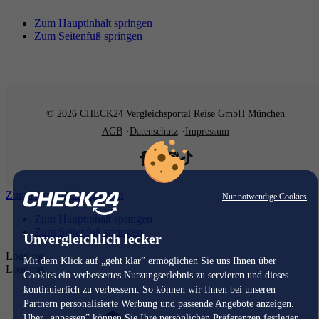
Zum Hauptinhalt springen
Zum Seitenfuß springen
© 2026 CHECK24 Vergleichsportal Reise GmbH München
AGB
Datenschutz
Impressum
Zum Hauptinhalt springen
Nur notwendige Cookies
Zum Hauptinhalt springen
Zum Seitenfuß springen
Unvergleichlich lecker
Loading...
Mit dem Klick auf „geht klar” ermöglichen Sie uns Ihnen über
Loading...
Cookies ein verbessertes Nutzungserlebnis zu servieren und dieses
kontinuierlich zu verbessern. So können wir Ihnen bei unseren
Partnern personalisierte Werbung und passende Angebote anzeigen.
Über „anpassen” können Sie Ihre persönlichen Präferenzen festlegen.