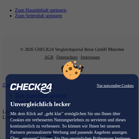
Zum Hauptinhalt springen
Zum Seitenfuß springen
© 2026 CHECK24 Vergleichsportal Reise GmbH München
AGB
Datenschutz
Impressum
Zum Hauptinhalt springen
Nur notwendige Cookies
Zum Hauptinhalt springen
Zum Seitenfuß springen
Unvergleichlich lecker
Loading...
Mit dem Klick auf „geht klar” ermöglichen Sie uns Ihnen über
Loading...
Cookies ein verbessertes Nutzungserlebnis zu servieren und dieses
kontinuierlich zu verbessern. So können wir Ihnen bei unseren
Partnern personalisierte Werbung und passende Angebote anzeigen.
Über „anpassen” können Sie Ihre persönlichen Präferenzen festlegen.