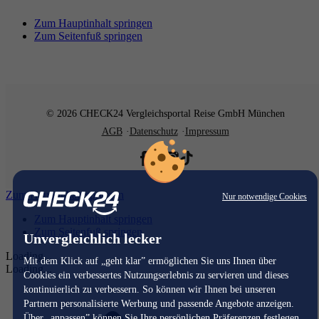
Zum Hauptinhalt springen
Zum Seitenfuß springen
© 2026 CHECK24 Vergleichsportal Reise GmbH München
AGB
Datenschutz
Impressum
Zum Hauptinhalt springen
Nur notwendige Cookies
Zum Hauptinhalt springen
Zum Seitenfuß springen
Unvergleichlich lecker
Loading...
Mit dem Klick auf „geht klar” ermöglichen Sie uns Ihnen über
Loading...
Cookies ein verbessertes Nutzungserlebnis zu servieren und dieses
kontinuierlich zu verbessern. So können wir Ihnen bei unseren
Partnern personalisierte Werbung und passende Angebote anzeigen.
Über „anpassen” können Sie Ihre persönlichen Präferenzen festlegen.