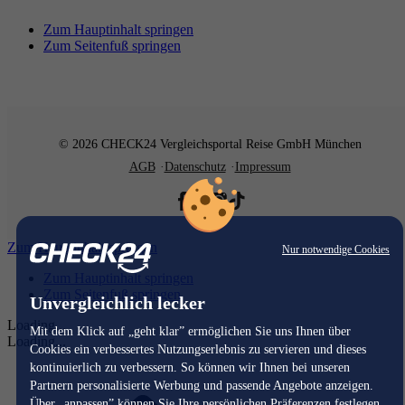
Zum Hauptinhalt springen
Zum Seitenfuß springen
© 2026 CHECK24 Vergleichsportal Reise GmbH München
AGB
Datenschutz
Impressum
Zum Hauptinhalt springen
Nur notwendige Cookies
Zum Hauptinhalt springen
Zum Seitenfuß springen
Unvergleichlich lecker
Loading...
Mit dem Klick auf „geht klar” ermöglichen Sie uns Ihnen über
Loading...
Cookies ein verbessertes Nutzungserlebnis zu servieren und dieses
kontinuierlich zu verbessern. So können wir Ihnen bei unseren
Partnern personalisierte Werbung und passende Angebote anzeigen.
Über „anpassen” können Sie Ihre persönlichen Präferenzen festlegen.