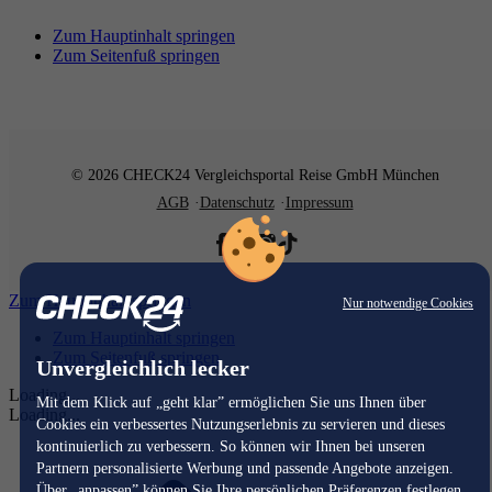
Zum Hauptinhalt springen
Zum Seitenfuß springen
© 2026 CHECK24 Vergleichsportal Reise GmbH München
AGB
Datenschutz
Impressum
Zum Hauptinhalt springen
Nur notwendige Cookies
Zum Hauptinhalt springen
Zum Seitenfuß springen
Unvergleichlich lecker
Loading...
Mit dem Klick auf „geht klar” ermöglichen Sie uns Ihnen über
Loading...
Cookies ein verbessertes Nutzungserlebnis zu servieren und dieses
kontinuierlich zu verbessern. So können wir Ihnen bei unseren
Partnern personalisierte Werbung und passende Angebote anzeigen.
Über „anpassen” können Sie Ihre persönlichen Präferenzen festlegen.