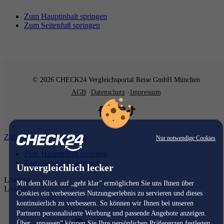
Zum Hauptinhalt springen
Zum Seitenfuß springen
© 2026 CHECK24 Vergleichsportal Reise GmbH München
AGB
Datenschutz
Impressum
Zum Hauptinhalt springen
Nur notwendige Cookies
Zum Hauptinhalt springen
Zum Seitenfuß springen
Unvergleichlich lecker
Loading...
Mit dem Klick auf „geht klar” ermöglichen Sie uns Ihnen über
Loading...
Cookies ein verbessertes Nutzungserlebnis zu servieren und dieses
kontinuierlich zu verbessern. So können wir Ihnen bei unseren
Partnern personalisierte Werbung und passende Angebote anzeigen.
Über „anpassen” können Sie Ihre persönlichen Präferenzen festlegen.