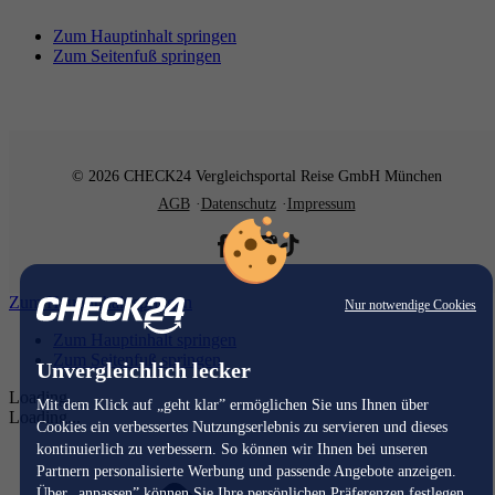
Zum Hauptinhalt springen
Zum Seitenfuß springen
© 2026 CHECK24 Vergleichsportal Reise GmbH München
AGB
Datenschutz
Impressum
Zum Hauptinhalt springen
Nur notwendige Cookies
Zum Hauptinhalt springen
Zum Seitenfuß springen
Unvergleichlich lecker
Loading...
Mit dem Klick auf „geht klar” ermöglichen Sie uns Ihnen über
Loading...
Cookies ein verbessertes Nutzungserlebnis zu servieren und dieses
kontinuierlich zu verbessern. So können wir Ihnen bei unseren
Partnern personalisierte Werbung und passende Angebote anzeigen.
Über „anpassen” können Sie Ihre persönlichen Präferenzen festlegen.