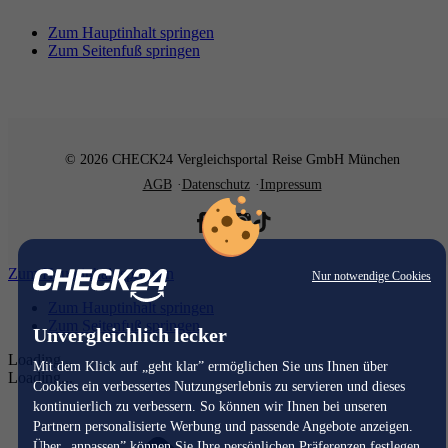
Zum Hauptinhalt springen
Zum Seitenfuß springen
© 2026 CHECK24 Vergleichsportal Reise GmbH München
AGB
Datenschutz
Impressum
Zum Hauptinhalt springen
Nur notwendige Cookies
Zum Hauptinhalt springen
Zum Seitenfuß springen
Unvergleichlich lecker
Loading...
Mit dem Klick auf „geht klar” ermöglichen Sie uns Ihnen über
Loading...
Cookies ein verbessertes Nutzungserlebnis zu servieren und dieses
kontinuierlich zu verbessern. So können wir Ihnen bei unseren
Partnern personalisierte Werbung und passende Angebote anzeigen.
Über „anpassen” können Sie Ihre persönlichen Präferenzen festlegen.