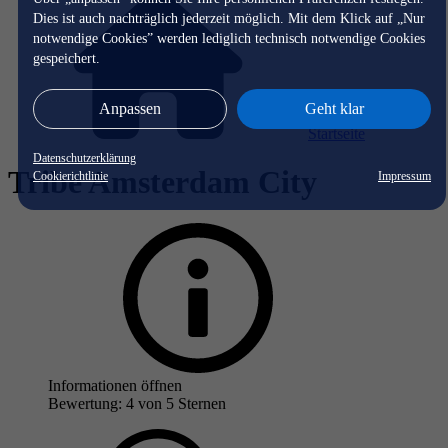
Dies ist auch nachträglich jederzeit möglich. Mit dem Klick auf „Nur
notwendige Cookies” werden lediglich technisch notwendige Cookies
gespeichert.
Anpassen
Geht klar
Startseite
Datenschutzerklärung
Tribe Amsterdam City
Cookierichtlinie
Impressum
Informationen öffnen
Bewertung: 4 von 5 Sternen