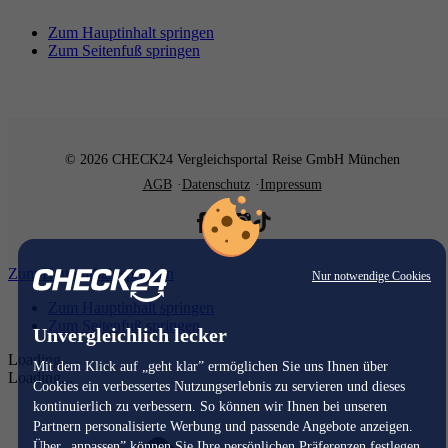
Zum Hauptinhalt springen
Zum Seitenfuß springen
© 2026 CHECK24 Vergleichsportal Reise GmbH München
AGB
Datenschutz
Impressum
Zum Hauptinhalt springen
Nur notwendige Cookies
Zum Hauptinhalt springen
Zum Seitenfuß springen
Unvergleichlich lecker
Loading...
Mit dem Klick auf „geht klar” ermöglichen Sie uns Ihnen über
Loading...
Cookies ein verbessertes Nutzungserlebnis zu servieren und dieses
kontinuierlich zu verbessern. So können wir Ihnen bei unseren
Partnern personalisierte Werbung und passende Angebote anzeigen.
Über „anpassen” können Sie Ihre persönlichen Präferenzen festlegen.