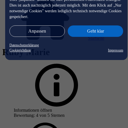
Dies ist auch nachträglich jederzeit möglich. Mit dem Klick auf „Nur
notwendige Cookies” werden lediglich technisch notwendige Cookies
gespeichert.
Anpassen
Geht klar
Startseite
Datenschutzerklärung
Ruby Marie
Cookierichtlinie
Impressum
Informationen öffnen
Bewertung: 4 von 5 Sternen