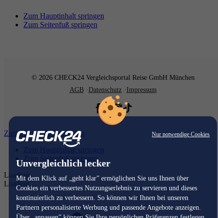
Zum Hauptinhalt springen
Zum Seitenfuß springen
© 2026 CHECK24 Vergleichsportal Reise GmbH München
AGB
Datenschutz
Impressum
Zum Hauptinhalt springen
Nur notwendige Cookies
Zum Hauptinhalt springen
Zum Seitenfuß springen
Unvergleichlich lecker
Loading...
Mit dem Klick auf „geht klar” ermöglichen Sie uns Ihnen über
Loading...
Cookies ein verbessertes Nutzungserlebnis zu servieren und dieses
kontinuierlich zu verbessern. So können wir Ihnen bei unseren
Partnern personalisierte Werbung und passende Angebote anzeigen.
Über „anpassen” können Sie Ihre persönlichen Präferenzen festlegen.