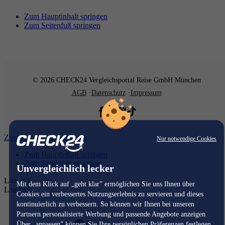
Zum Hauptinhalt springen
Zum Seitenfuß springen
© 2026 CHECK24 Vergleichsportal Reise GmbH München
AGB
Datenschutz
Impressum
Zum Hauptinhalt springen
Nur notwendige Cookies
Zum Hauptinhalt springen
Zum Seitenfuß springen
Unvergleichlich lecker
Loading...
Mit dem Klick auf „geht klar” ermöglichen Sie uns Ihnen über
Loading...
Cookies ein verbessertes Nutzungserlebnis zu servieren und dieses
kontinuierlich zu verbessern. So können wir Ihnen bei unseren
Partnern personalisierte Werbung und passende Angebote anzeigen.
Über „anpassen” können Sie Ihre persönlichen Präferenzen festlegen.