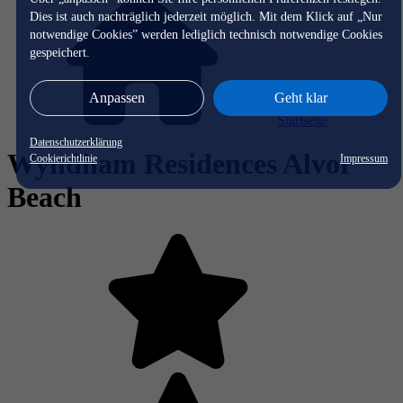
Dies ist auch nachträglich jederzeit möglich. Mit dem Klick auf „Nur
notwendige Cookies” werden lediglich technisch notwendige Cookies
gespeichert.
Anpassen
Geht klar
Startseite
Datenschutzerklärung
Wyndham Residences Alvor
Cookierichtlinie
Impressum
Beach