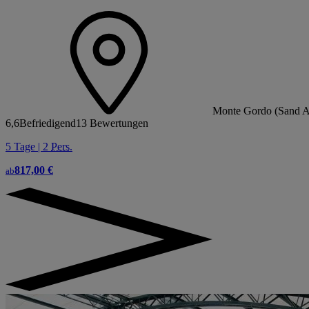
Monte Gordo (Sand Al
6,6
Befriedigend
13 Bewertungen
5 Tage | 2
Pers.
817,00 €
ab