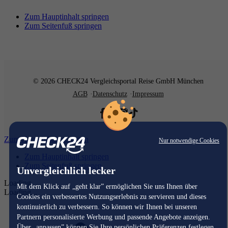
Zum Hauptinhalt springen
Zum Seitenfuß springen
© 2026 CHECK24 Vergleichsportal Reise GmbH München
AGB
Datenschutz
Impressum
Zum Hauptinhalt springen
Nur notwendige Cookies
Zum Hauptinhalt springen
Zum Seitenfuß springen
Unvergleichlich lecker
Loading...
Mit dem Klick auf „geht klar” ermöglichen Sie uns Ihnen über
Loading...
Cookies ein verbessertes Nutzungserlebnis zu servieren und dieses
kontinuierlich zu verbessern. So können wir Ihnen bei unseren
Partnern personalisierte Werbung und passende Angebote anzeigen.
Über „anpassen” können Sie Ihre persönlichen Präferenzen festlegen.