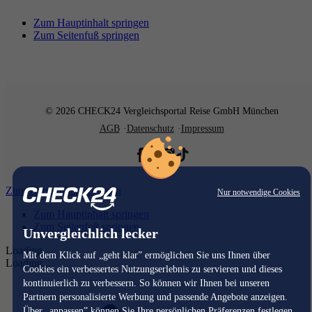
Zum Hauptinhalt springen
Zum Seitenfuß springen
© 2026 CHECK24 Vergleichsportal Reise GmbH München
AGB
Datenschutz
Impressum
Zum Hauptinhalt springen
Nur notwendige Cookies
Zum Hauptinhalt springen
Zum Seitenfuß springen
Unvergleichlich lecker
Loading...
Mit dem Klick auf „geht klar” ermöglichen Sie uns Ihnen über
Loading...
Cookies ein verbessertes Nutzungserlebnis zu servieren und dieses
kontinuierlich zu verbessern. So können wir Ihnen bei unseren
Partnern personalisierte Werbung und passende Angebote anzeigen.
Über „anpassen” können Sie Ihre persönlichen Präferenzen festlegen.