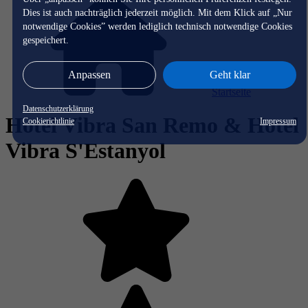
Dies ist auch nachträglich jederzeit möglich. Mit dem Klick auf „Nur
notwendige Cookies” werden lediglich technisch notwendige Cookies
gespeichert.
Anpassen
Geht klar
Startseite
Datenschutzerklärung
Hotel Vibra San Remo & Hotel
Cookierichtlinie
Impressum
Vibra S'Estanyol