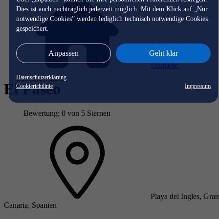
Dies ist auch nachträglich jederzeit möglich. Mit dem Klick auf „Nur
notwendige Cookies” werden lediglich technisch notwendige Cookies
gespeichert.
Anpassen
Geht klar
Startseite
Datenschutzerklärung
El Paseo
Cookierichtlinie
Impressum
Bewertung: 0 von 5 Sternen
Playa del Ingles, Gran
Canaria, Spanien