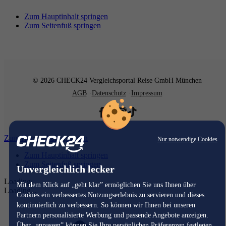
Zum Hauptinhalt springen
Zum Seitenfuß springen
© 2026 CHECK24 Vergleichsportal Reise GmbH München
AGB
Datenschutz
Impressum
Zum Hauptinhalt springen
Nur notwendige Cookies
Zum Hauptinhalt springen
Zum Seitenfuß springen
Unvergleichlich lecker
Loading...
Mit dem Klick auf „geht klar” ermöglichen Sie uns Ihnen über
Loading...
Cookies ein verbessertes Nutzungserlebnis zu servieren und dieses
kontinuierlich zu verbessern. So können wir Ihnen bei unseren
Partnern personalisierte Werbung und passende Angebote anzeigen.
Über „anpassen” können Sie Ihre persönlichen Präferenzen festlegen.