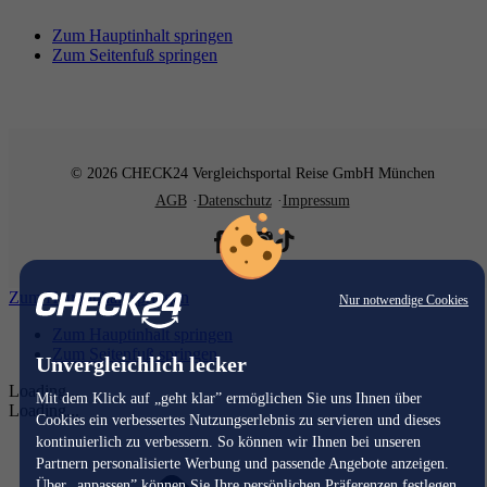
Zum Hauptinhalt springen
Zum Seitenfuß springen
© 2026 CHECK24 Vergleichsportal Reise GmbH München
AGB
Datenschutz
Impressum
Zum Hauptinhalt springen
Nur notwendige Cookies
Zum Hauptinhalt springen
Zum Seitenfuß springen
Unvergleichlich lecker
Loading...
Mit dem Klick auf „geht klar” ermöglichen Sie uns Ihnen über
Loading...
Cookies ein verbessertes Nutzungserlebnis zu servieren und dieses
kontinuierlich zu verbessern. So können wir Ihnen bei unseren
Partnern personalisierte Werbung und passende Angebote anzeigen.
Über „anpassen” können Sie Ihre persönlichen Präferenzen festlegen.