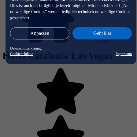
Dies ist auch nachträglich jederzeit möglich. Mit dem Klick auf „Nur
notwendige Cookies” werden lediglich technisch notwendige Cookies
gespeichert.
Anpassen
Geht klar
Startseite
Datenschutzerklärung
Hotel Catalonia Las Vegas
Cookierichtlinie
Impressum