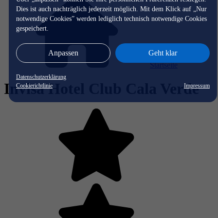
Dies ist auch nachträglich jederzeit möglich. Mit dem Klick auf „Nur
notwendige Cookies” werden lediglich technisch notwendige Cookies
gespeichert.
Anpassen
Geht klar
Startseite
Datenschutzerklärung
Invisa Hotel Club Cala Verde
Cookierichtlinie
Impressum