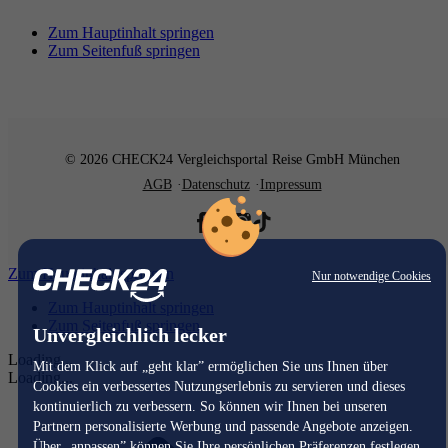
Zum Hauptinhalt springen
Zum Seitenfuß springen
© 2026 CHECK24 Vergleichsportal Reise GmbH München
AGB
Datenschutz
Impressum
Zum Hauptinhalt springen
Nur notwendige Cookies
Zum Hauptinhalt springen
Zum Seitenfuß springen
Unvergleichlich lecker
Loading...
Mit dem Klick auf „geht klar” ermöglichen Sie uns Ihnen über
Loading...
Cookies ein verbessertes Nutzungserlebnis zu servieren und dieses
kontinuierlich zu verbessern. So können wir Ihnen bei unseren
Partnern personalisierte Werbung und passende Angebote anzeigen.
Über „anpassen” können Sie Ihre persönlichen Präferenzen festlegen.