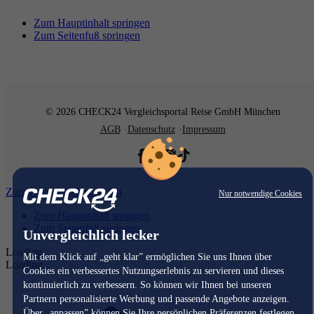
Zum Hauptinhalt springen
Zum Seitenfuß springen
© 2026 CHECK24 Vergleichsportal Reise GmbH München
AGB
Datenschutz
Impressum
Zum Hauptinhalt springen
Nur notwendige Cookies
Zum Hauptinhalt springen
Zum Seitenfuß springen
Unvergleichlich lecker
Loading...
Mit dem Klick auf „geht klar” ermöglichen Sie uns Ihnen über
Loading...
Cookies ein verbessertes Nutzungserlebnis zu servieren und dieses
kontinuierlich zu verbessern. So können wir Ihnen bei unseren
Partnern personalisierte Werbung und passende Angebote anzeigen.
Über „anpassen” können Sie Ihre persönlichen Präferenzen festlegen.