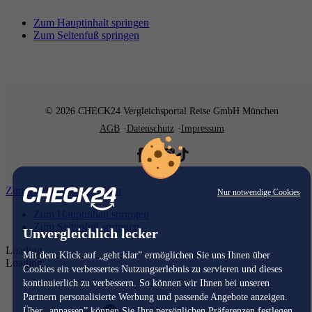
Zum Hauptinhalt springen
Zum Seitenfuß springen
© 2026 CHECK24 Vergleichsportal Reise GmbH München
AGB
Datenschutz
Impressum
Zum Hauptinhalt springen
Nur notwendige Cookies
Zum Hauptinhalt springen
Zum Seitenfuß springen
Unvergleichlich lecker
Loading...
Mit dem Klick auf „geht klar” ermöglichen Sie uns Ihnen über
Loading...
Cookies ein verbessertes Nutzungserlebnis zu servieren und dieses
kontinuierlich zu verbessern. So können wir Ihnen bei unseren
Partnern personalisierte Werbung und passende Angebote anzeigen.
Über „anpassen” können Sie Ihre persönlichen Präferenzen festlegen.