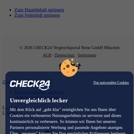
Zum Hauptinhalt springen
Zum Seitenfuß springen
© 2026 CHECK24 Vergleichsportal Reise GmbH München
AGB
Datenschutz
Impressum
Zum Hauptinhalt springen
Nur notwendige Cookies
Zum Hauptinhalt springen
Zum Seitenfuß springen
Unvergleichlich lecker
Loading...
Mit dem Klick auf „geht klar” ermöglichen Sie uns Ihnen über
Loading...
Cookies ein verbessertes Nutzungserlebnis zu servieren und dieses
kontinuierlich zu verbessern. So können wir Ihnen bei unseren
Partnern personalisierte Werbung und passende Angebote anzeigen.
Über „anpassen” können Sie Ihre persönlichen Präferenzen festlegen.