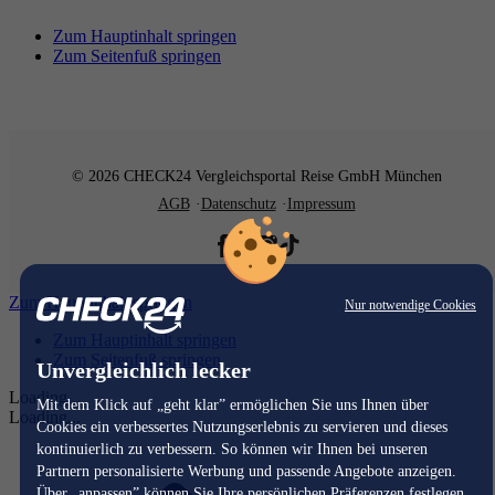
Zum Hauptinhalt springen
Zum Seitenfuß springen
© 2026 CHECK24 Vergleichsportal Reise GmbH München
AGB
Datenschutz
Impressum
Zum Hauptinhalt springen
Nur notwendige Cookies
Zum Hauptinhalt springen
Zum Seitenfuß springen
Unvergleichlich lecker
Loading...
Mit dem Klick auf „geht klar” ermöglichen Sie uns Ihnen über
Loading...
Cookies ein verbessertes Nutzungserlebnis zu servieren und dieses
kontinuierlich zu verbessern. So können wir Ihnen bei unseren
Partnern personalisierte Werbung und passende Angebote anzeigen.
Über „anpassen” können Sie Ihre persönlichen Präferenzen festlegen.