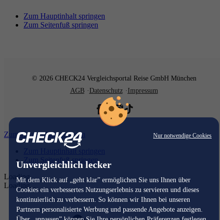
Zum Hauptinhalt springen
Zum Seitenfuß springen
© 2026 CHECK24 Vergleichsportal Reise GmbH München
AGB
Datenschutz
Impressum
Zum Hauptinhalt springen
Nur notwendige Cookies
Zum Hauptinhalt springen
Zum Seitenfuß springen
Unvergleichlich lecker
Loading...
Mit dem Klick auf „geht klar” ermöglichen Sie uns Ihnen über
Loading...
Cookies ein verbessertes Nutzungserlebnis zu servieren und dieses
kontinuierlich zu verbessern. So können wir Ihnen bei unseren
Partnern personalisierte Werbung und passende Angebote anzeigen.
Über „anpassen” können Sie Ihre persönlichen Präferenzen festlegen.