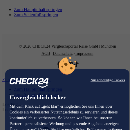
Zum Hauptinhalt springen
Zum Seitenfuß springen
© 2026 CHECK24 Vergleichsportal Reise GmbH München
AGB
Datenschutz
Impressum
Zum Hauptinhalt springen
Nur notwendige Cookies
Zum Hauptinhalt springen
Zum Seitenfuß springen
Unvergleichlich lecker
Loading...
Mit dem Klick auf „geht klar” ermöglichen Sie uns Ihnen über
Loading...
Cookies ein verbessertes Nutzungserlebnis zu servieren und dieses
kontinuierlich zu verbessern. So können wir Ihnen bei unseren
Partnern personalisierte Werbung und passende Angebote anzeigen.
Über „anpassen” können Sie Ihre persönlichen Präferenzen festlegen.