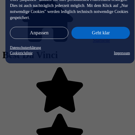
Dies ist auch nachträglich jederzeit möglich. Mit dem Klick auf „Nur
notwendige Cookies” werden lediglich technisch notwendige Cookies
gespeichert.
Anpassen
Geht klar
Startseite
Datenschutzerklärung
Best Da Vinci
Cookierichtlinie
Impressum