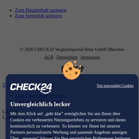
Zum Hauptinhalt springen
Zum Seitenfuß springen
© 2026 CHECK24 Vergleichsportal Reise GmbH München
AGB
Datenschutz
Impressum
Zum Hauptinhalt springen
Nur notwendige Cookies
Zum Hauptinhalt springen
Zum Seitenfuß springen
Unvergleichlich lecker
Loading...
Mit dem Klick auf „geht klar” ermöglichen Sie uns Ihnen über
Loading...
Cookies ein verbessertes Nutzungserlebnis zu servieren und dieses
kontinuierlich zu verbessern. So können wir Ihnen bei unseren
Partnern personalisierte Werbung und passende Angebote anzeigen.
Über „anpassen” können Sie Ihre persönlichen Präferenzen festlegen.