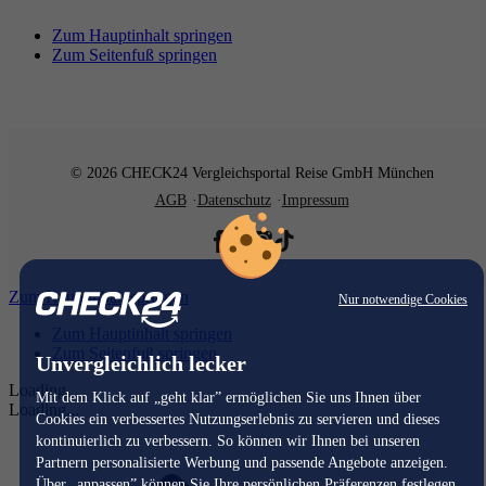
Zum Hauptinhalt springen
Zum Seitenfuß springen
© 2026 CHECK24 Vergleichsportal Reise GmbH München
AGB
Datenschutz
Impressum
Zum Hauptinhalt springen
Nur notwendige Cookies
Zum Hauptinhalt springen
Zum Seitenfuß springen
Unvergleichlich lecker
Loading...
Mit dem Klick auf „geht klar” ermöglichen Sie uns Ihnen über
Loading...
Cookies ein verbessertes Nutzungserlebnis zu servieren und dieses
kontinuierlich zu verbessern. So können wir Ihnen bei unseren
Partnern personalisierte Werbung und passende Angebote anzeigen.
Über „anpassen” können Sie Ihre persönlichen Präferenzen festlegen.