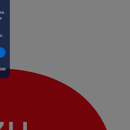
ern.
de
rt.
ssum
zu