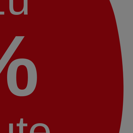
%
ute