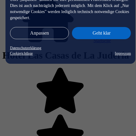
Dies ist auch nachträglich jederzeit möglich. Mit dem Klick auf „Nur
notwendige Cookies” werden lediglich technisch notwendige Cookies
gespeichert.
Anpassen
Geht klar
Startseite
Datenschutzerklärung
Hotel Las Casas de La Judería
Cookierichtlinie
Impressum