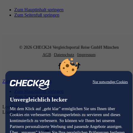
Zum Hauptinhalt springen
Zum Seitenfuß springen
© 2026 CHECK24 Vergleichsportal Reise GmbH München
AGB
Datenschutz
Impressum
Zum Hauptinhalt springen
Nur notwendige Cookies
Zum Hauptinhalt springen
Zum Seitenfuß springen
Unvergleichlich lecker
Loading...
Mit dem Klick auf „geht klar” ermöglichen Sie uns Ihnen über
Loading...
Cookies ein verbessertes Nutzungserlebnis zu servieren und dieses
kontinuierlich zu verbessern. So können wir Ihnen bei unseren
Partnern personalisierte Werbung und passende Angebote anzeigen.
Über „anpassen” können Sie Ihre persönlichen Präferenzen festlegen.