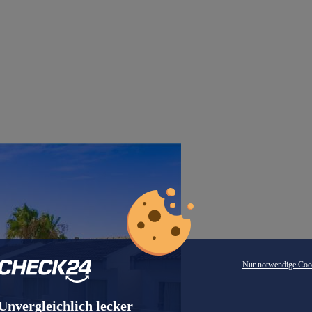
Nur notwendige Coo
Unvergleichlich lecker