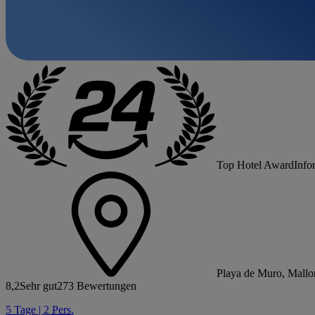
Top Hotel Award
Info
Playa de Muro, Mallo
8,2
Sehr gut
273 Bewertungen
5 Tage | 2
Pers.