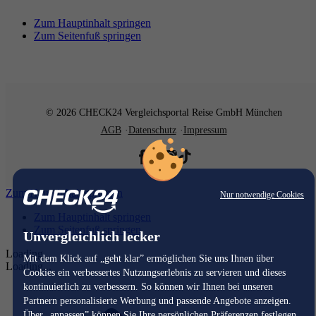
Zum Hauptinhalt springen
Zum Seitenfuß springen
© 2026 CHECK24 Vergleichsportal Reise GmbH München
AGB
Datenschutz
Impressum
Zum Hauptinhalt springen
Nur notwendige Cookies
Zum Hauptinhalt springen
Zum Seitenfuß springen
Unvergleichlich lecker
Loading...
Mit dem Klick auf „geht klar” ermöglichen Sie uns Ihnen über
Loading...
Cookies ein verbessertes Nutzungserlebnis zu servieren und dieses
kontinuierlich zu verbessern. So können wir Ihnen bei unseren
Partnern personalisierte Werbung und passende Angebote anzeigen.
Über „anpassen” können Sie Ihre persönlichen Präferenzen festlegen.