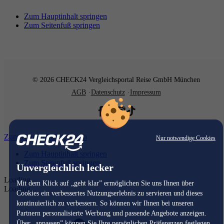
Zum Hauptinhalt springen
Zum Seitenfuß springen
© 2026 CHECK24 Vergleichsportal Reise GmbH München
AGB
Datenschutz
Impressum
Zum Hauptinhalt springen
Nur notwendige Cookies
Zum Hauptinhalt springen
Zum Seitenfuß springen
Unvergleichlich lecker
Loading...
Mit dem Klick auf „geht klar” ermöglichen Sie uns Ihnen über
Loading...
Cookies ein verbessertes Nutzungserlebnis zu servieren und dieses
kontinuierlich zu verbessern. So können wir Ihnen bei unseren
Partnern personalisierte Werbung und passende Angebote anzeigen.
Über „anpassen” können Sie Ihre persönlichen Präferenzen festlegen.