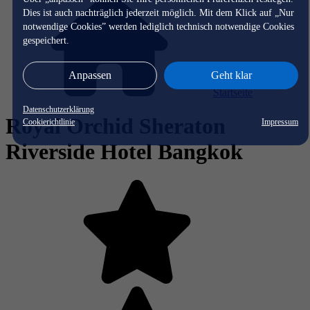
Dies ist auch nachträglich jederzeit möglich. Mit dem Klick auf „Nur
notwendige Cookies” werden lediglich technisch notwendige Cookies
gespeichert.
Anpassen
Geht klar
Startseite
Datenschutzerklärung
Royal Orchid Sheraton
Cookierichtlinie
Impressum
Riverside Hotel Bangkok