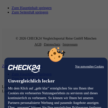
Zum Hauptinhalt springen
Zum Seitenfuß springen
© 2026 CHECK24 Vergleichsportal Reise GmbH München
AGB
Datenschutz
Impressum
Zum Hauptinhalt springen
Nur notwendige Cookies
Zum Hauptinhalt springen
Zum Seitenfuß springen
Unvergleichlich lecker
Loading...
Mit dem Klick auf „geht klar” ermöglichen Sie uns Ihnen über
Loading...
Cookies ein verbessertes Nutzungserlebnis zu servieren und dieses
kontinuierlich zu verbessern. So können wir Ihnen bei unseren
Partnern personalisierte Werbung und passende Angebote anzeigen.
Über „anpassen” können Sie Ihre persönlichen Präferenzen festlegen.