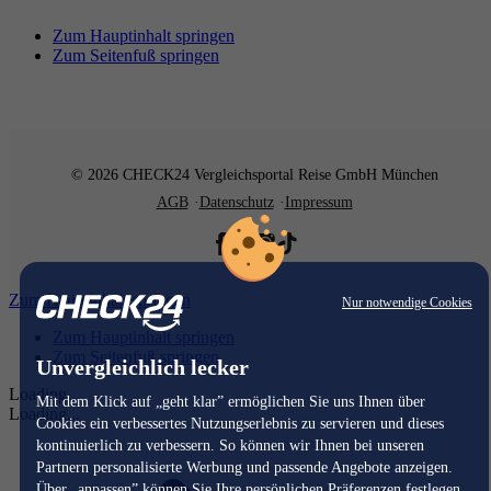
Zum Hauptinhalt springen
Zum Seitenfuß springen
© 2026 CHECK24 Vergleichsportal Reise GmbH München
AGB
Datenschutz
Impressum
Zum Hauptinhalt springen
Nur notwendige Cookies
Zum Hauptinhalt springen
Zum Seitenfuß springen
Unvergleichlich lecker
Loading...
Mit dem Klick auf „geht klar” ermöglichen Sie uns Ihnen über
Loading...
Cookies ein verbessertes Nutzungserlebnis zu servieren und dieses
kontinuierlich zu verbessern. So können wir Ihnen bei unseren
Partnern personalisierte Werbung und passende Angebote anzeigen.
Über „anpassen” können Sie Ihre persönlichen Präferenzen festlegen.