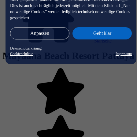
Dies ist auch nachträglich jederzeit möglich. Mit dem Klick auf „Nur
notwendige Cookies” werden lediglich technisch notwendige Cookies
gespeichert.
Anpassen
Geht klar
Startseite
Datenschutzerklärung
Mayaana Beach Resort Pattaya
Cookierichtlinie
Impressum