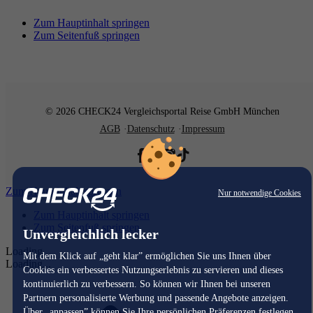
Zum Hauptinhalt springen
Zum Seitenfuß springen
© 2026 CHECK24 Vergleichsportal Reise GmbH München
AGB
Datenschutz
Impressum
Zum Hauptinhalt springen
Nur notwendige Cookies
Zum Hauptinhalt springen
Zum Seitenfuß springen
Unvergleichlich lecker
Loading...
Mit dem Klick auf „geht klar” ermöglichen Sie uns Ihnen über
Loading...
Cookies ein verbessertes Nutzungserlebnis zu servieren und dieses
kontinuierlich zu verbessern. So können wir Ihnen bei unseren
Partnern personalisierte Werbung und passende Angebote anzeigen.
Über „anpassen” können Sie Ihre persönlichen Präferenzen festlegen.