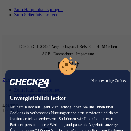
Zum Hauptinhalt springen
Zum Seitenfuß springen
© 2026 CHECK24 Vergleichsportal Reise GmbH München
AGB
Datenschutz
Impressum
Zum Hauptinhalt springen
Nur notwendige Cookies
Zum Hauptinhalt springen
Zum Seitenfuß springen
Unvergleichlich lecker
Loading...
Mit dem Klick auf „geht klar” ermöglichen Sie uns Ihnen über
Loading...
Cookies ein verbessertes Nutzungserlebnis zu servieren und dieses
kontinuierlich zu verbessern. So können wir Ihnen bei unseren
Partnern personalisierte Werbung und passende Angebote anzeigen.
Über „anpassen” können Sie Ihre persönlichen Präferenzen festlegen.