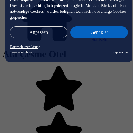
Dies ist auch nachträglich jederzeit möglich. Mit dem Klick auf „Nur
notwendige Cookies” werden lediglich technisch notwendige Cookies
gespeichert.
Anpassen
Geht klar
Startseite
Datenschutzerklärung
Ata Çesme Otel
Cookierichtlinie
Impressum