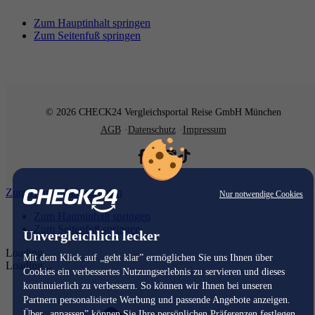
Zum Hauptinhalt springen
Zum Seitenfuß springen
© 2026 CHECK24 Vergleichsportal Reise GmbH München
AGB
Datenschutz
Impressum
Zum Hauptinhalt springen
Nur notwendige Cookies
Zum Hauptinhalt springen
Zum Seitenfuß springen
Unvergleichlich lecker
Loading...
Mit dem Klick auf „geht klar” ermöglichen Sie uns Ihnen über
Loading...
Cookies ein verbessertes Nutzungserlebnis zu servieren und dieses
kontinuierlich zu verbessern. So können wir Ihnen bei unseren
Partnern personalisierte Werbung und passende Angebote anzeigen.
Über „anpassen” können Sie Ihre persönlichen Präferenzen festlegen.