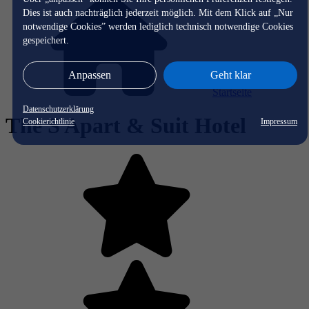
Dies ist auch nachträglich jederzeit möglich. Mit dem Klick auf „Nur
notwendige Cookies” werden lediglich technisch notwendige Cookies
gespeichert.
Anpassen
Geht klar
Startseite
Datenschutzerklärung
The S Apart & Suit Hotel
Cookierichtlinie
Impressum