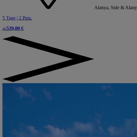
Alanya, Side & Alany
5 Tage | 2
Pers.
539,00 €
ab