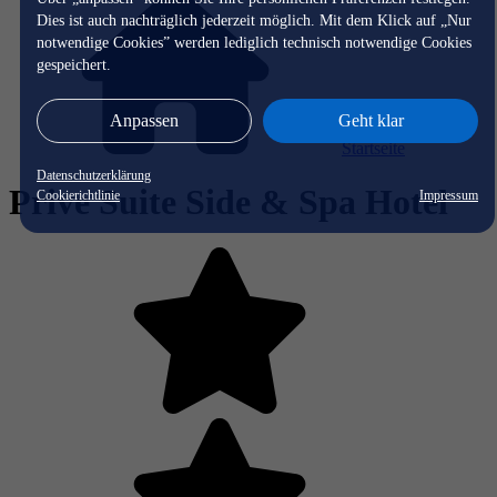
Dies ist auch nachträglich jederzeit möglich. Mit dem Klick auf „Nur
notwendige Cookies” werden lediglich technisch notwendige Cookies
gespeichert.
Anpassen
Geht klar
Startseite
Datenschutzerklärung
Prive Suite Side & Spa Hotel
Cookierichtlinie
Impressum