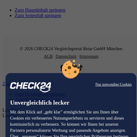
Zum Hauptinhalt springen
Zum Seitenfuß springen
© 2026 CHECK24 Vergleichsportal Reise GmbH München
AGB
Datenschutz
Impressum
Zum Hauptinhalt springen
Nur notwendige Cookies
Zum Hauptinhalt springen
Zum Seitenfuß springen
Unvergleichlich lecker
Loading...
Mit dem Klick auf „geht klar” ermöglichen Sie uns Ihnen über
Loading...
Cookies ein verbessertes Nutzungserlebnis zu servieren und dieses
kontinuierlich zu verbessern. So können wir Ihnen bei unseren
Partnern personalisierte Werbung und passende Angebote anzeigen.
Über „anpassen” können Sie Ihre persönlichen Präferenzen festlegen.