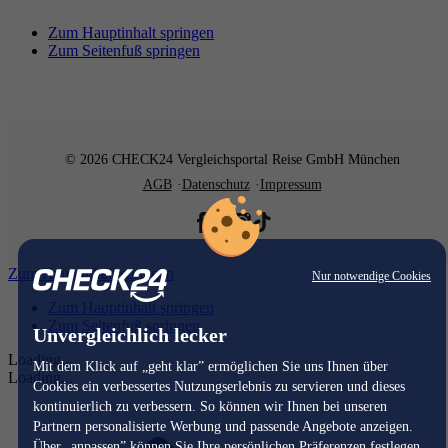
Zum Hauptinhalt springen
Zum Seitenfuß springen
© 2026 CHECK24 Vergleichsportal Reise GmbH München
AGB
Datenschutz
Impressum
Zum Hauptinhalt springen
Nur notwendige Cookies
Zum Hauptinhalt springen
Zum Seitenfuß springen
Unvergleichlich lecker
Loading...
Mit dem Klick auf „geht klar” ermöglichen Sie uns Ihnen über
Loading...
Cookies ein verbessertes Nutzungserlebnis zu servieren und dieses
kontinuierlich zu verbessern. So können wir Ihnen bei unseren
Partnern personalisierte Werbung und passende Angebote anzeigen.
Über „anpassen” können Sie Ihre persönlichen Präferenzen festlegen.