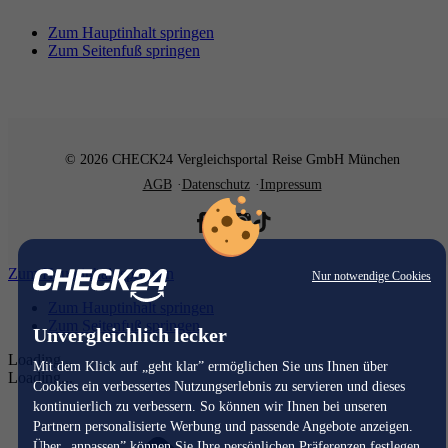
Zum Hauptinhalt springen
Zum Seitenfuß springen
© 2026 CHECK24 Vergleichsportal Reise GmbH München
AGB
Datenschutz
Impressum
Zum Hauptinhalt springen
Nur notwendige Cookies
Zum Hauptinhalt springen
Zum Seitenfuß springen
Unvergleichlich lecker
Loading...
Mit dem Klick auf „geht klar” ermöglichen Sie uns Ihnen über
Loading...
Cookies ein verbessertes Nutzungserlebnis zu servieren und dieses
kontinuierlich zu verbessern. So können wir Ihnen bei unseren
Partnern personalisierte Werbung und passende Angebote anzeigen.
Über „anpassen” können Sie Ihre persönlichen Präferenzen festlegen.