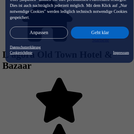
Dies ist auch nachträglich jederzeit möglich. Mit dem Klick auf „Nur
notwendige Cookies” werden lediglich technisch notwendige Cookies
gespeichert.
Anpassen
Geht klar
Startseite
Datenschutzerklärung
L'agora Old Town Hotel &
Cookierichtlinie
Impressum
Bazaar