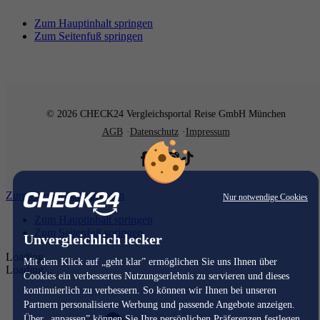
Zum Hauptinhalt springen
Zum Seitenfuß springen
© 2026 CHECK24 Vergleichsportal Reise GmbH München
AGB
Datenschutz
Impressum
Zum Hauptinhalt springen
Nur notwendige Cookies
Zum Hauptinhalt springen
Zum Seitenfuß springen
Unvergleichlich lecker
Loading...
Mit dem Klick auf „geht klar” ermöglichen Sie uns Ihnen über
Loading...
Cookies ein verbessertes Nutzungserlebnis zu servieren und dieses
kontinuierlich zu verbessern. So können wir Ihnen bei unseren
Partnern personalisierte Werbung und passende Angebote anzeigen.
Über „anpassen” können Sie Ihre persönlichen Präferenzen festlegen.